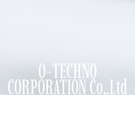
O-TECHNO
CORPORATION Co,.Ltd
私たちは