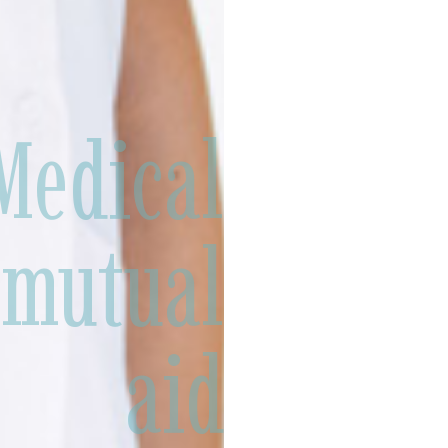
Medical
 mutual
aid